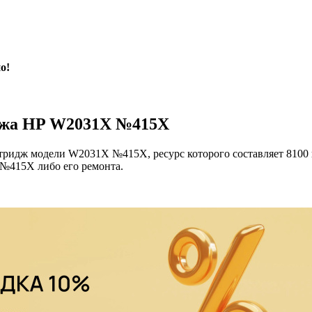
о!
иджа HP W2031X №415X
ридж модели W2031X №415X, ресурс которого составляет 8100 к
№415X либо его ремонта.