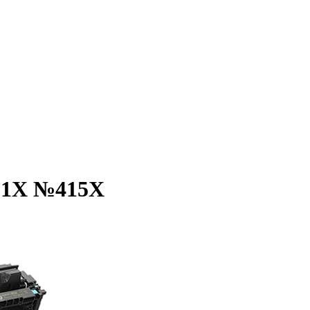
31X №415X