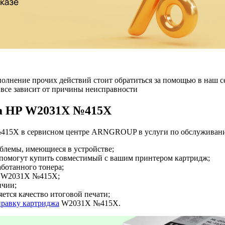
 выполнение прочих действий стоит обратиться за помощью в н
 все зависит от причины неисправности
жа HP W2031X №415X
415X в сервисном центре ARNGROUP в услуги по обслуживани
облемы, имеющиеся в устройстве;
а помогут купить совместимый с вашим принтером картридж;
аботанного тонера;
ра W2031X №415X;
ичии;
яется качество итоговой печати;
правку картриджа
W2031X №415X.