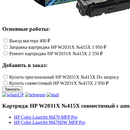
Основные работы:
Выезд мастера
400 ₽
Заправка картриджа HP W2031X №415X
1 950 ₽
Ремонт картриджа HP W2031X №415X
2 350 ₽
Добавить в заказ:
Купить оригинальный HP W2031X №415X
По запросу
Купить совместимый HP W2031X №415X
2 950 ₽
Заказать
Картридж HP W2031X №415X совместимый с апп
HP Color LaserJet M479 MFP Pro
HP Color LaserJet M479DW MFP Pro