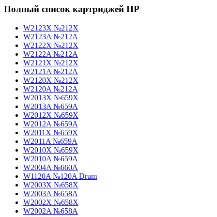
Полный список картриджей HP
W2123X №212X
W2123A №212A
W2122X №212X
W2122A №212A
W2121X №212X
W2121A №212A
W2120X №212X
W2120A №212A
W2013X №659X
W2013A №659A
W2012X №659X
W2012A №659A
W2011X №659X
W2011A №659A
W2010X №659X
W2010A №659A
W2004A №660A
W1120A №120A Drum
W2003X №658X
W2003A №658A
W2002X №658X
W2002A №658A