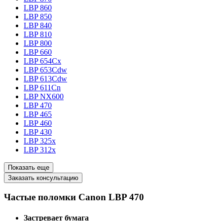
LBP 860
LBP 850
LBP 840
LBP 810
LBP 800
LBP 660
LBP 654Cx
LBP 653Cdw
LBP 613Cdw
LBP 611Cn
LBP NX600
LBP 470
LBP 465
LBP 460
LBP 430
LBP 325x
LBP 312x
Показать еще
Заказать консультацию
Частые поломки Canon LBP 470
Застревает бумага