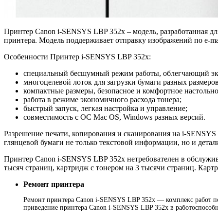
Принтер Canon i-SENSYS LBP 352x – модель, разработанная дл
принтера. Модель поддерживает отправку изображений по e-ma
Особенности Принтер i-SENSYS LBP 352x:
специальный бесшумный режим работы, облегчающий экс
многоцелевой лоток для загрузки бумаги разных размеро
компактные размеры, безопасное и комфортное настольно
работа в режиме экономичного расхода тонера;
быстрый запуск, легкая настройка и управление;
совместимость с ОС Mac OS, Windows разных версий.
Разрешение печати, копирования и сканирования на i-SENSYS L
глянцевой бумаги не только текстовой информации, но и дета
Принтер Canon i-SENSYS LBP 352x нетребователен в обслужив
тысяч страниц, картридж с тонером на 3 тысячи страниц. Карт
Ремонт принтера
Ремонт принтера Canon i-SENSYS LBP 352x — комплекс работ по 
приведение принтера Canon i-SENSYS LBP 352x в работоспособн