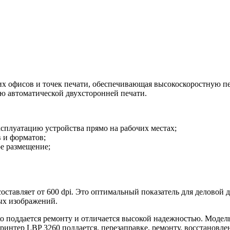
их офисов и точек печати, обеспечивающая высокоскоростную п
ию автоматической двухсторонней печати.
плуатацию устройства прямо на рабочих местах;
в и форматов;
е размещение;
ставляет от 600 dpi. Это оптимальный показатель для деловой д
ых изображений.
о поддается ремонту и отличается высокой надежностью. Модел
ринтер LBP 3260 поддается, перезаправке, ремонту, восстановле