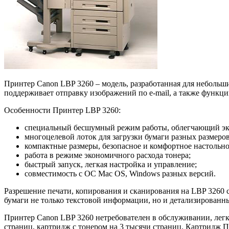
Принтер Canon LBP 3260 – модель, разработанная для небольш
поддерживает отправку изображений по e-mail, а также функц
Особенности Принтер LBP 3260:
специальный бесшумный режим работы, облегчающий экс
многоцелевой лоток для загрузки бумаги разных размеро
компактные размеры, безопасное и комфортное настольно
работа в режиме экономичного расхода тонера;
быстрый запуск, легкая настройка и управление;
совместимость с ОС Mac OS, Windows разных версий.
Разрешение печати, копирования и сканирования на LBP 3260 со
бумаги не только текстовой информации, но и детализированн
Принтер Canon LBP 3260 нетребователен в обслуживании, легк
страниц, картридж с тонером на 3 тысячи страниц. Картридж П