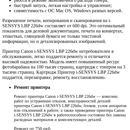
работа в режиме экономичного расхода тонера;
быстрый запуск, легкая настройка и управление;
совместимость с ОС Mac OS, Windows разных версий.
Разрешение печати, копирования и сканирования на i-
SENSYS LBP 226dw составляет от 600 dpi. Это оптимальный
показатель для деловой документации, печати на конвертах,
этикетках, глянцевой бумаги не только текстовой
информации, но и детализированных изображений.
Принтер Canon i-SENSYS LBP 226dw нетребователен в
обслуживании, легко поддается ремонту и отличается
высокой надежностью. Модель имеет повышенный ресурс
фотобарабана на 100 тысяч страниц, картридж с тонером на 3
тысячи страниц. Картридж Принтер i-SENSYS LBP 226dw
поддается, перезаправке, ремонту, восстановлению.
Ремонт принтера
Ремонт принтера Canon i-SENSYS LBP 226dw — комплекс
работ по устранению отказов, неисправностей деталей
принтера Canon i-SENSYS LBP 226dw, блоков, узлов аппаратов
или отклонений в работе, а также приведение принтера Canon
i-SENSYS LBP 226dw в работоспособное состояние без замены
расходных материалов и комплектующих деталей.
Ремонт от 750 руб.