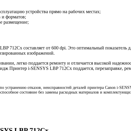
плуатацию устройства прямо на рабочих местах;
в и форматов;
е размещение;
BP 712Cx составляет от 600 dpi. Это оптимальный показатель дл
лизированных изображений.
вании, легко поддается ремонту и отличается высокой надежно
тридж Принтер i-SENSYS LBP 712Cx поддается, перезаправке, ре
 устранению отказов, неисправностей деталей принтера Canon i-SENSYS
способное состояние без замены расходных материалов и комплектующих
NSYS LBP 712Cx