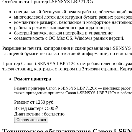
Особенности Принтер i-SENSYS LBP 712Cx:
специальный бесшумный режим работы, облегчающий экс
многоцелевой лоток для загрузки бумаги разных размеро
компактные размеры, безопасное и комфортное настольно
работа в режиме экономичного расхода тонера;
быстрый запуск, легкая настройка и управление;
совместимость с ОС Mac OS, Windows разных версий.
Разрешение печати, копирования и сканирования на i-SENSYS L
глянцевой бумаги не только текстовой информации, но и дета
Принтер Canon i-SENSYS LBP 712Cx нетребователен в обслужи
тысяч страниц, картридж с тонером на 3 тысячи страниц. Кар
Ремонт принтера
Ремонт принтера Canon i-SENSYS LBP 712Cx — комплекс работ по
также приведение принтера Canon i-SENSYS LBP 712Cx в работо
Ремонт от 1250 руб.
Выезд мастера : 500 ₽
Диагностика : бесплатно
Оформить заказ
Техническое обслуживание Canon i-SE