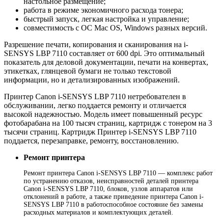
настольное размещение;
работа в режиме экономичного расхода тонера;
быстрый запуск, легкая настройка и управление;
совместимость с ОС Mac OS, Windows разных версий.
Разрешение печати, копирования и сканирования на i-
SENSYS LBP 7110 составляет от 600 dpi. Это оптимальный
показатель для деловой документации, печати на конвертах,
этикетках, глянцевой бумаги не только текстовой
информации, но и детализированных изображений.
Принтер Canon i-SENSYS LBP 7110 нетребователен в
обслуживании, легко поддается ремонту и отличается
высокой надежностью. Модель имеет повышенный ресурс
фотобарабана на 100 тысяч страниц, картридж с тонером на 3
тысячи страниц. Картридж Принтер i-SENSYS LBP 7110
поддается, перезаправке, ремонту, восстановлению.
Ремонт принтера
Ремонт принтера Canon i-SENSYS LBP 7110 — комплекс работ
по устранению отказов, неисправностей деталей принтера
Canon i-SENSYS LBP 7110, блоков, узлов аппаратов или
отклонений в работе, а также приведение принтера Canon i-
SENSYS LBP 7110 в работоспособное состояние без замены
расходных материалов и комплектующих деталей.