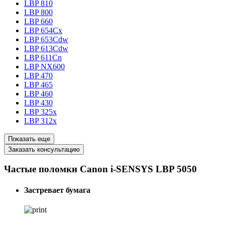
LBP 810
LBP 800
LBP 660
LBP 654Cx
LBP 653Cdw
LBP 613Cdw
LBP 611Cn
LBP NX600
LBP 470
LBP 465
LBP 460
LBP 430
LBP 325x
LBP 312x
Показать еще
Заказать консультацию
Частые поломки Canon i-SENSYS LBP 5050
Застревает бумага