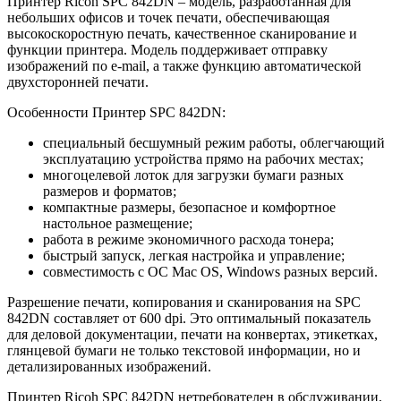
Принтер Ricoh SPC 842DN – модель, разработанная для
небольших офисов и точек печати, обеспечивающая
высокоскоростную печать, качественное сканирование и
функции принтера. Модель поддерживает отправку
изображений по e-mail, а также функцию автоматической
двухсторонней печати.
Особенности Принтер SPC 842DN:
специальный бесшумный режим работы, облегчающий
эксплуатацию устройства прямо на рабочих местах;
многоцелевой лоток для загрузки бумаги разных
размеров и форматов;
компактные размеры, безопасное и комфортное
настольное размещение;
работа в режиме экономичного расхода тонера;
быстрый запуск, легкая настройка и управление;
совместимость с ОС Mac OS, Windows разных версий.
Разрешение печати, копирования и сканирования на SPC
842DN составляет от 600 dpi. Это оптимальный показатель
для деловой документации, печати на конвертах, этикетках,
глянцевой бумаги не только текстовой информации, но и
детализированных изображений.
Принтер Ricoh SPC 842DN нетребователен в обслуживании,