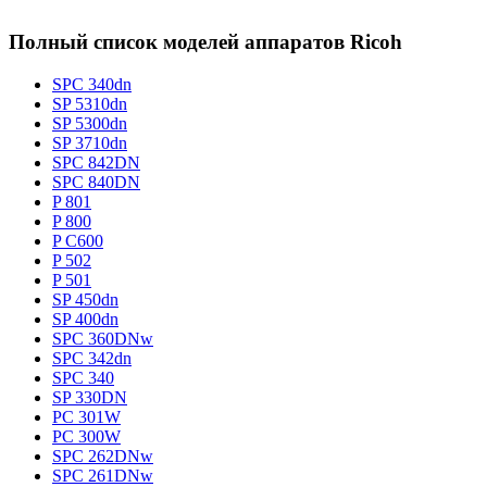
Полный список моделей аппаратов Ricoh
SPC 340dn
SP 5310dn
SP 5300dn
SP 3710dn
SPC 842DN
SPC 840DN
P 801
P 800
P C600
P 502
P 501
SP 450dn
SP 400dn
SPC 360DNw
SPC 342dn
SPC 340
SP 330DN
PC 301W
PC 300W
SPC 262DNw
SPC 261DNw