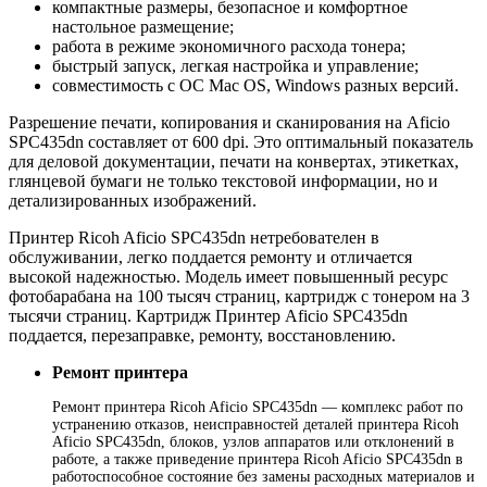
компактные размеры, безопасное и комфортное
настольное размещение;
работа в режиме экономичного расхода тонера;
быстрый запуск, легкая настройка и управление;
совместимость с ОС Mac OS, Windows разных версий.
Разрешение печати, копирования и сканирования на Aficio
SPC435dn составляет от 600 dpi. Это оптимальный показатель
для деловой документации, печати на конвертах, этикетках,
глянцевой бумаги не только текстовой информации, но и
детализированных изображений.
Принтер Ricoh Aficio SPC435dn нетребователен в
обслуживании, легко поддается ремонту и отличается
высокой надежностью. Модель имеет повышенный ресурс
фотобарабана на 100 тысяч страниц, картридж с тонером на 3
тысячи страниц. Картридж Принтер Aficio SPC435dn
поддается, перезаправке, ремонту, восстановлению.
Ремонт принтера
Ремонт принтера Ricoh Aficio SPC435dn — комплекс работ по
устранению отказов, неисправностей деталей принтера Ricoh
Aficio SPC435dn, блоков, узлов аппаратов или отклонений в
работе, а также приведение принтера Ricoh Aficio SPC435dn в
работоспособное состояние без замены расходных материалов и