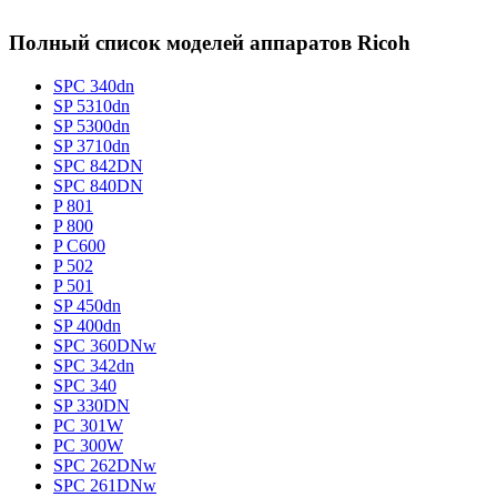
Полный список моделей аппаратов Ricoh
SPC 340dn
SP 5310dn
SP 5300dn
SP 3710dn
SPC 842DN
SPC 840DN
P 801
P 800
P C600
P 502
P 501
SP 450dn
SP 400dn
SPC 360DNw
SPC 342dn
SPC 340
SP 330DN
PC 301W
PC 300W
SPC 262DNw
SPC 261DNw