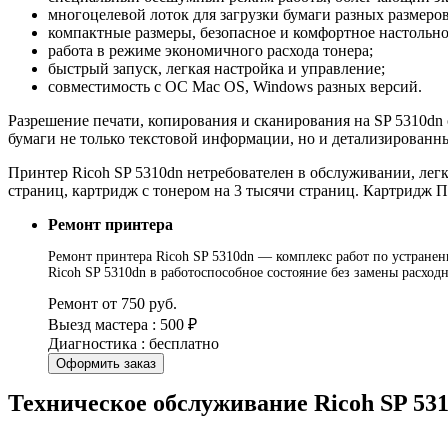
многоцелевой лоток для загрузки бумаги разных размеро
компактные размеры, безопасное и комфортное настольно
работа в режиме экономичного расхода тонера;
быстрый запуск, легкая настройка и управление;
совместимость с ОС Mac OS, Windows разных версий.
Разрешение печати, копирования и сканирования на SP 5310dn с
бумаги не только текстовой информации, но и детализированн
Принтер Ricoh SP 5310dn нетребователен в обслуживании, лег
страниц, картридж с тонером на 3 тысячи страниц. Картридж П
Ремонт принтера
Ремонт принтера Ricoh SP 5310dn — комплекс работ по устранени
Ricoh SP 5310dn в работоспособное состояние без замены расхо
Ремонт от 750 руб.
Выезд мастера : 500 ₽
Диагностика : бесплатно
Оформить заказ
Техническое обслуживание Ricoh SP 53