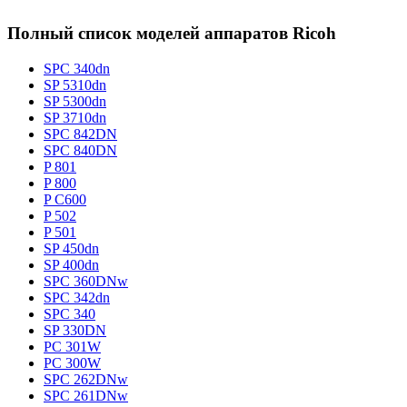
Полный список моделей аппаратов Ricoh
SPC 340dn
SP 5310dn
SP 5300dn
SP 3710dn
SPC 842DN
SPC 840DN
P 801
P 800
P C600
P 502
P 501
SP 450dn
SP 400dn
SPC 360DNw
SPC 342dn
SPC 340
SP 330DN
PC 301W
PC 300W
SPC 262DNw
SPC 261DNw