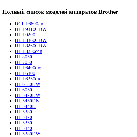
Полный список моделей аппаратов Brother
DCP L6600dn
HL L9310CDW
HL L9200
HL L8360CDW
HL L8260CDW
HL L8250cdn
HL 8050
HL 7050
HL L6400dwt
HL L6300
HL L6250dn
HL 6180DW
HL 6050
HL 5470DW
HL 5450DN
HL 5440D
HL 5380
HL 5370
HL 5350
HL 5340
HL 5280DW