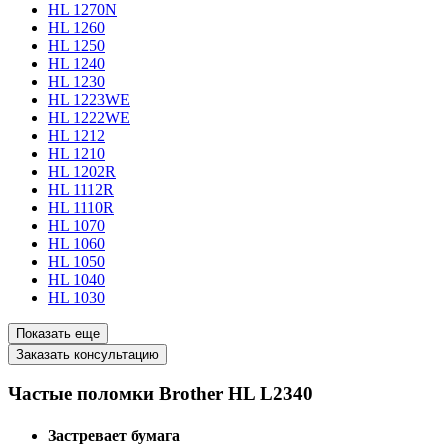
HL 1270N
HL 1260
HL 1250
HL 1240
HL 1230
HL 1223WE
HL 1222WE
HL 1212
HL 1210
HL 1202R
HL 1112R
HL 1110R
HL 1070
HL 1060
HL 1050
HL 1040
HL 1030
Показать еще
Заказать консультацию
Частые поломки Brother HL L2340
Застревает бумага