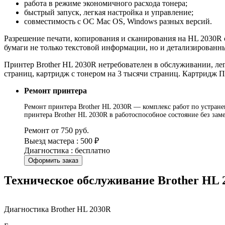
работа в режиме экономичного расхода тонера;
быстрый запуск, легкая настройка и управление;
совместимость с ОС Mac OS, Windows разных версий.
Разрешение печати, копирования и сканирования на HL 2030R с
бумаги не только текстовой информации, но и детализированн
Принтер Brother HL 2030R нетребователен в обслуживании, ле
страниц, картридж с тонером на 3 тысячи страниц. Картридж П
Ремонт принтера
Ремонт принтера Brother HL 2030R — комплекс работ по устранен
принтера Brother HL 2030R в работоспособное состояние без за
Ремонт от 750 руб.
Выезд мастера : 500 ₽
Диагностика : бесплатно
Оформить заказ
Техническое обслуживание Brother HL 
Диагностика Brother HL 2030R