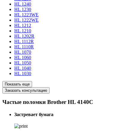
HL 1240
HL 1230
HL 1223WE
HL 1222WE
HL 1212
HL 1210
HL 1202R
HL 1112R
HL 1110R
HL 1070
HL 1060
HL 1050
HL 1040
HL 1030
Показать еще
Заказать консультацию
Частые поломки Brother HL 4140C
Застревает бумага