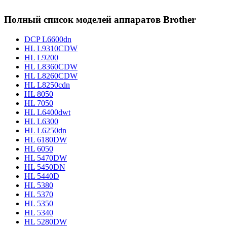
Полный список моделей аппаратов Brother
DCP L6600dn
HL L9310CDW
HL L9200
HL L8360CDW
HL L8260CDW
HL L8250cdn
HL 8050
HL 7050
HL L6400dwt
HL L6300
HL L6250dn
HL 6180DW
HL 6050
HL 5470DW
HL 5450DN
HL 5440D
HL 5380
HL 5370
HL 5350
HL 5340
HL 5280DW