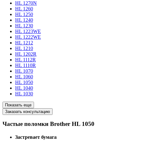
HL 1270N
HL 1260
HL 1250
HL 1240
HL 1230
HL 1223WE
HL 1222WE
HL 1212
HL 1210
HL 1202R
HL 1112R
HL 1110R
HL 1070
HL 1060
HL 1050
HL 1040
HL 1030
Показать еще
Заказать консультацию
Частые поломки Brother HL 1050
Застревает бумага