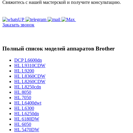
Свяжитесь с нашей мастерской и получите консультацию.
Заказать звонок
Полный список моделей аппаратов Brother
DCP L6600dn
HL L9310CDW
HL L9200
HL L8360CDW
HL L8260CDW
HL L8250cdn
HL 8050
HL 7050
HL L6400dwt
HL L6300
HL L6250dn
HL 6180DW
HL 6050
HL 5470DW