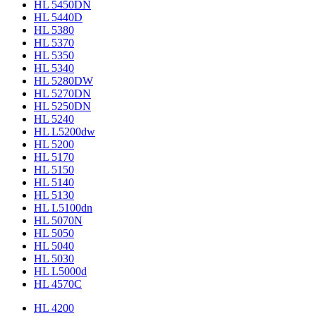
HL 5450DN
HL 5440D
HL 5380
HL 5370
HL 5350
HL 5340
HL 5280DW
HL 5270DN
HL 5250DN
HL 5240
HL L5200dw
HL 5200
HL 5170
HL 5150
HL 5140
HL 5130
HL L5100dn
HL 5070N
HL 5050
HL 5040
HL 5030
HL L5000d
HL 4570C
HL 4200