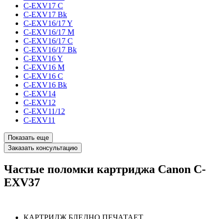
C-EXV17 C
C-EXV17 Bk
C-EXV16/17 Y
C-EXV16/17 M
C-EXV16/17 C
C-EXV16/17 Bk
C-EXV16 Y
C-EXV16 M
C-EXV16 C
C-EXV16 Bk
C-EXV14
C-EXV12
C-EXV11/12
C-EXV11
Показать еще
Заказать консультацию
Частые поломки картриджа Canon C-
EXV37
КАРТРИДЖ БЛЕДНО ПЕЧАТАЕТ