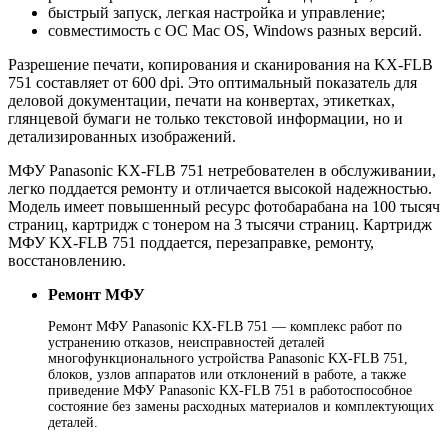
быстрый запуск, легкая настройка и управление;
совместимость с ОС Mac OS, Windows разных версий.
Разрешение печати, копирования и сканирования на KX-FLB
751 составляет от 600 dpi. Это оптимальный показатель для
деловой документации, печати на конвертах, этикетках,
глянцевой бумаги не только текстовой информации, но и
детализированных изображений.
МФУ Panasonic KX-FLB 751 нетребователен в обслуживании,
легко поддается ремонту и отличается высокой надежностью.
Модель имеет повышенный ресурс фотобарабана на 100 тысяч
страниц, картридж с тонером на 3 тысячи страниц. Картридж
МФУ KX-FLB 751 поддается, перезаправке, ремонту,
восстановлению.
Ремонт МФУ
Ремонт МФУ Panasonic KX-FLB 751 — комплекс работ по
устранению отказов, неисправностей деталей
многофункционального устройства Panasonic KX-FLB 751,
блоков, узлов аппаратов или отклонений в работе, а также
приведение МФУ Panasonic KX-FLB 751 в работоспособное
состояние без замены расходных материалов и комплектующих
деталей.