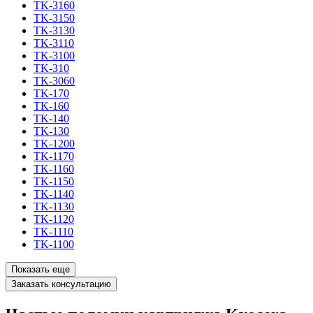
TK-3160
TK-3150
TK-3130
TK-3110
TK-3100
TK-310
TK-3060
TK-170
TK-160
TK-140
TK-130
TK-1200
TK-1170
TK-1160
TK-1150
TK-1140
TK-1130
TK-1120
TK-1110
TK-1100
Показать еще
Заказать консультацию