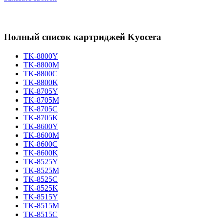
Полный список картриджей Kyocera
TK-8800Y
TK-8800M
TK-8800C
TK-8800K
TK-8705Y
TK-8705M
TK-8705C
TK-8705K
TK-8600Y
TK-8600M
TK-8600C
TK-8600K
TK-8525Y
TK-8525M
TK-8525C
TK-8525K
TK-8515Y
TK-8515M
TK-8515C