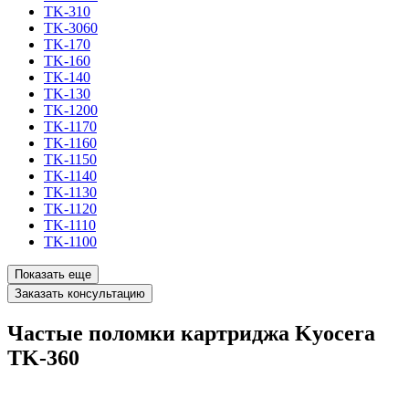
TK-310
TK-3060
TK-170
TK-160
TK-140
TK-130
TK-1200
TK-1170
TK-1160
TK-1150
TK-1140
TK-1130
TK-1120
TK-1110
TK-1100
Показать еще
Заказать консультацию
Частые поломки картриджа Kyocera
TK-360