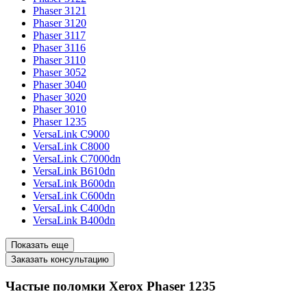
Phaser 3121
Phaser 3120
Phaser 3117
Phaser 3116
Phaser 3110
Phaser 3052
Phaser 3040
Phaser 3020
Phaser 3010
Phaser 1235
VersaLink C9000
VersaLink C8000
VersaLink C7000dn
VersaLink B610dn
VersaLink B600dn
VersaLink C600dn
VersaLink C400dn
VersaLink B400dn
Показать еще
Заказать консультацию
Частые поломки Xerox Phaser 1235