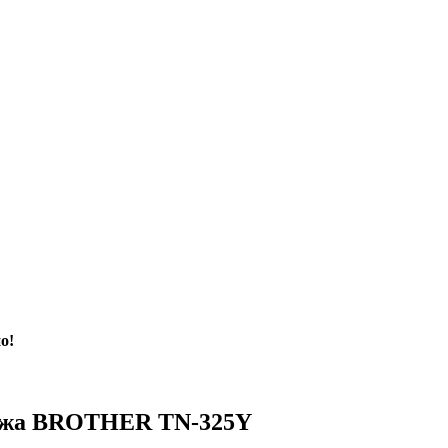
о!
иджа BROTHER TN-325Y