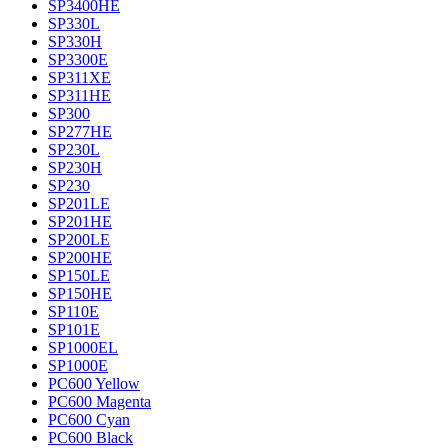
SP3400HE
SP330L
SP330H
SP3300E
SP311XE
SP311HE
SP300
SP277HE
SP230L
SP230H
SP230
SP201LE
SP201HE
SP200LE
SP200HE
SP150LE
SP150HE
SP110E
SP101E
SP1000EL
SP1000E
PC600 Yellow
PC600 Magenta
PC600 Cyan
PC600 Black