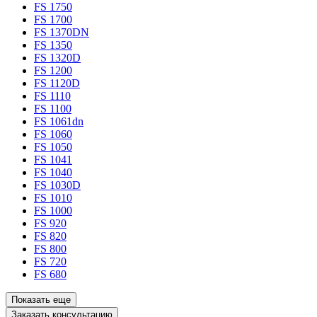
FS 1750
FS 1700
FS 1370DN
FS 1350
FS 1320D
FS 1200
FS 1120D
FS 1110
FS 1100
FS 1061dn
FS 1060
FS 1050
FS 1041
FS 1040
FS 1030D
FS 1010
FS 1000
FS 920
FS 820
FS 800
FS 720
FS 680
Показать еще
Заказать консультацию