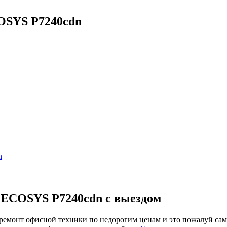
OSYS P7240cdn
n
ECOSYS P7240cdn с выездом
онт офисной техники по недорогим ценам и это пожалуй самая