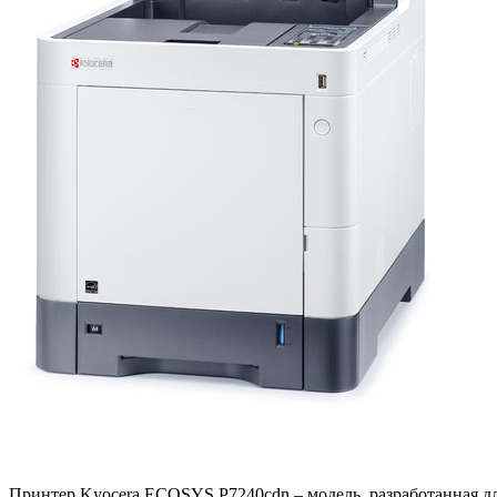
Принтер Kyocera ECOSYS P7240cdn – модель, разработанная д