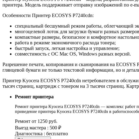
принтера. Модель поддерживает отправку изображений по e-ma
Особенности Принтер ECOSYS P7240cdn:
специальный бесшумный режим работы, облегчающий экс
многоцелевой лоток для загрузки бумаги разных размеро
компактные размеры, безопасное и комфортное настольно
работа в режиме экономичного расхода тонера;
быстрый запуск, легкая настройка и управление;
совместимость с ОС Mac OS, Windows разных версий.
Разрешение печати, копирования и сканирования на ECOSYS P72
глянцевой бумаги не только текстовой информации, но и дета
Принтер Kyocera ECOSYS P7240cdn нетребователен в обслужив
тысяч страниц, картридж с тонером на 3 тысячи страниц. Кар
Ремонт принтера
Ремонт принтера Kyocera ECOSYS P7240cdn — комплекс работ по 
приведение принтера Kyocera ECOSYS P7240cdn в работоспособн
Ремонт от 1250 руб.
Выезд мастера : 500 ₽
Диагностика : бесплатно