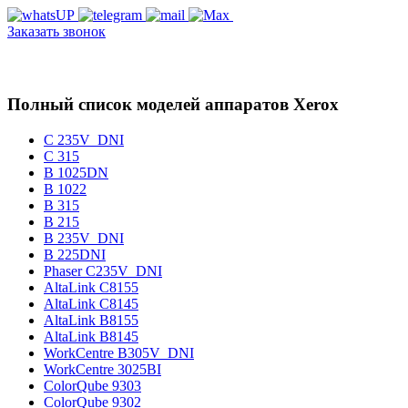
Заказать звонок
Полный список моделей аппаратов Xerox
C 235V_DNI
C 315
B 1025DN
B 1022
B 315
B 215
B 235V_DNI
B 225DNI
Phaser C235V_DNI
AltaLink C8155
AltaLink C8145
AltaLink B8155
AltaLink B8145
WorkCentre B305V_DNI
WorkCentre 3025BI
ColorQube 9303
ColorQube 9302