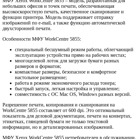
МФУ Xerox WorkCentre 5855 – модель, разработанная для
небольших офисов и точек печати, обеспечивающая
высокоскоростную печать, качественное сканирование и
функции принтера. Модель поддерживает отправку
изображений по e-mail, а также функцию автоматической
двухсторонней печати.
Особенности МФУ WorkCentre 5855:
специальный бесшумный режим работы, облегчающий
эксплуатацию устройства прямо на рабочих местах;
многоцелевой лоток для загрузки бумаги разных
размеров и форматов;
компактные размеры, безопасное и комфортное
настольное размещение;
работа в режиме экономичного расхода тонера;
быстрый запуск, легкая настройка и управление;
совместимость с ОС Mac OS, Windows разных версий.
Разрешение печати, копирования и сканирования на
WorkCentre 5855 составляет от 600 dpi. Это оптимальный
показатель для деловой документации, печати на конвертах,
этикетках, глянцевой бумаги не только текстовой
информации, но и детализированных изображений.
МФУ Xerox WorkCentre 5855 нетребователен в обслуживании,