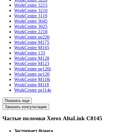
WorkCentre 3215
WorkCentre 3210
WorkCentre 3119
WorkCentre 3045
WorkCentre 3025
WorkCentre 2218
WorkCentre pe220
WorkCentre M175
WorkCentre M165
WorkCentre 133
WorkCentre M128
WorkCentre M123
WorkCentre pe120i
WorkCentre pe120
WorkCentre M118i
WorkCentre M118
WorkCentre pe114e
Показать еще
Заказать консультацию
Частые поломки Xerox AltaLink C8145
Застревает бумага