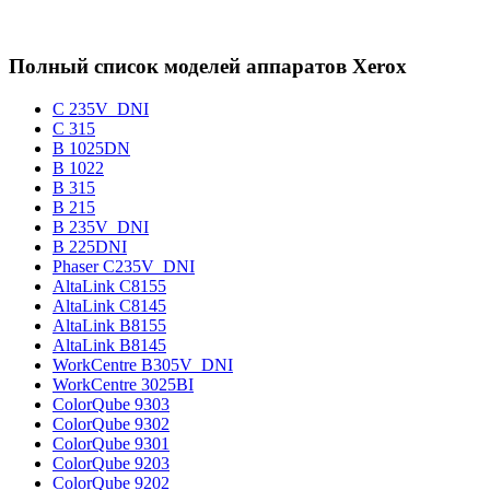
Полный список моделей аппаратов Xerox
C 235V_DNI
C 315
B 1025DN
B 1022
B 315
B 215
B 235V_DNI
B 225DNI
Phaser C235V_DNI
AltaLink C8155
AltaLink C8145
AltaLink B8155
AltaLink B8145
WorkCentre B305V_DNI
WorkCentre 3025BI
ColorQube 9303
ColorQube 9302
ColorQube 9301
ColorQube 9203
ColorQube 9202