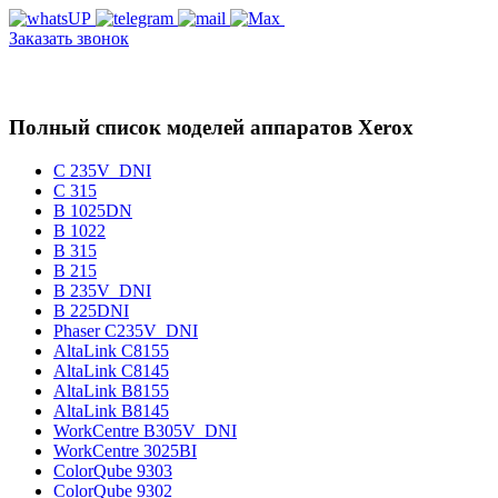
Заказать звонок
Полный список моделей аппаратов Xerox
C 235V_DNI
C 315
B 1025DN
B 1022
B 315
B 215
B 235V_DNI
B 225DNI
Phaser C235V_DNI
AltaLink C8155
AltaLink C8145
AltaLink B8155
AltaLink B8145
WorkCentre B305V_DNI
WorkCentre 3025BI
ColorQube 9303
ColorQube 9302