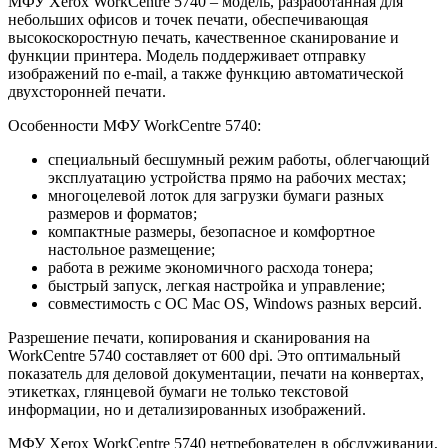
МФУ Xerox WorkCentre 5740 – модель, разработанная для
небольших офисов и точек печати, обеспечивающая
высокоскоростную печать, качественное сканирование и
функции принтера. Модель поддерживает отправку
изображений по e-mail, а также функцию автоматической
двухсторонней печати.
Особенности МФУ WorkCentre 5740:
специальный бесшумный режим работы, облегчающий
эксплуатацию устройства прямо на рабочих местах;
многоцелевой лоток для загрузки бумаги разных
размеров и форматов;
компактные размеры, безопасное и комфортное
настольное размещение;
работа в режиме экономичного расхода тонера;
быстрый запуск, легкая настройка и управление;
совместимость с ОС Mac OS, Windows разных версий.
Разрешение печати, копирования и сканирования на
WorkCentre 5740 составляет от 600 dpi. Это оптимальный
показатель для деловой документации, печати на конвертах,
этикетках, глянцевой бумаги не только текстовой
информации, но и детализированных изображений.
МФУ Xerox WorkCentre 5740 нетребователен в обслуживании,