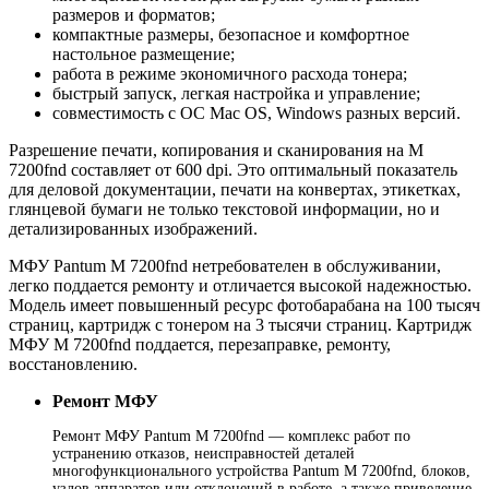
размеров и форматов;
компактные размеры, безопасное и комфортное
настольное размещение;
работа в режиме экономичного расхода тонера;
быстрый запуск, легкая настройка и управление;
совместимость с ОС Mac OS, Windows разных версий.
Разрешение печати, копирования и сканирования на M
7200fnd составляет от 600 dpi. Это оптимальный показатель
для деловой документации, печати на конвертах, этикетках,
глянцевой бумаги не только текстовой информации, но и
детализированных изображений.
МФУ Pantum M 7200fnd нетребователен в обслуживании,
легко поддается ремонту и отличается высокой надежностью.
Модель имеет повышенный ресурс фотобарабана на 100 тысяч
страниц, картридж с тонером на 3 тысячи страниц. Картридж
МФУ M 7200fnd поддается, перезаправке, ремонту,
восстановлению.
Ремонт МФУ
Ремонт МФУ Pantum M 7200fnd — комплекс работ по
устранению отказов, неисправностей деталей
многофункционального устройства Pantum M 7200fnd, блоков,
узлов аппаратов или отклонений в работе, а также приведение