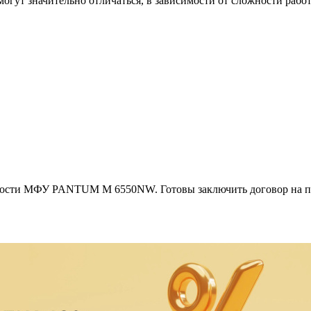
т значительно отличаться, в зависимости от сложности рабо
ности МФУ PANTUM M 6550NW. Готовы заключить договор на пе