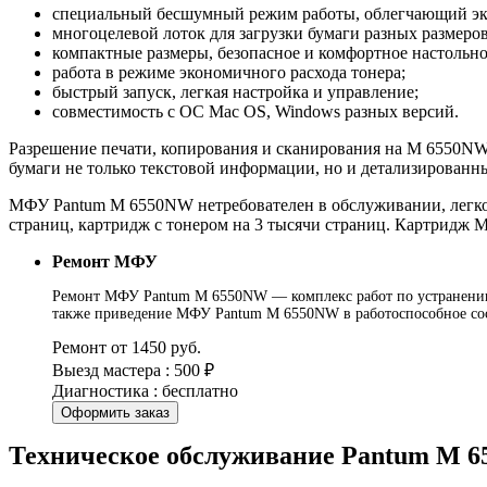
специальный бесшумный режим работы, облегчающий экс
многоцелевой лоток для загрузки бумаги разных размеро
компактные размеры, безопасное и комфортное настольно
работа в режиме экономичного расхода тонера;
быстрый запуск, легкая настройка и управление;
совместимость с ОС Mac OS, Windows разных версий.
Разрешение печати, копирования и сканирования на M 6550NW с
бумаги не только текстовой информации, но и детализированн
МФУ Pantum M 6550NW нетребователен в обслуживании, легко 
страниц, картридж с тонером на 3 тысячи страниц. Картридж 
Ремонт МФУ
Ремонт МФУ Pantum M 6550NW — комплекс работ по устранению о
также приведение МФУ Pantum M 6550NW в работоспособное сос
Ремонт от 1450 руб.
Выезд мастера : 500 ₽
Диагностика : бесплатно
Оформить заказ
Техническое обслуживание Pantum M 