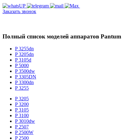
Заказать звонок
Полный список моделей аппаратов Pantum
P 3255dn
P 3205dn
P 3105d
P 5000
P 3500dw
P 3305DN
P 3300dn
P 3255
P 3205
P 3200
P 3105
P 3100
P 3010dw
P 2507
P 2500W
P 2500