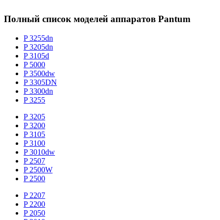
Полный список моделей аппаратов Pantum
P 3255dn
P 3205dn
P 3105d
P 5000
P 3500dw
P 3305DN
P 3300dn
P 3255
P 3205
P 3200
P 3105
P 3100
P 3010dw
P 2507
P 2500W
P 2500
P 2207
P 2200
P 2050